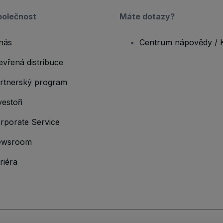
polečnost
Máte dotazy?
nás
Centrum nápovědy / 
evřená distribuce
rtnerský program
vestoři
rporate Service
ewsroom
riéra