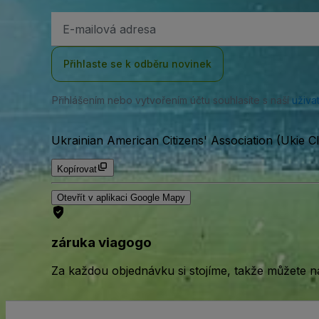
Emailová
adresa
Přihlaste se k odběru novinek
Přihlášením nebo vytvořením účtu souhlasíte s naší
uživa
Ukrainian American Citizens' Association (Ukie Cl
Kopírovat
Otevřít v aplikaci Google Mapy
záruka viagogo
Za každou objednávku si stojíme, takže můžete n