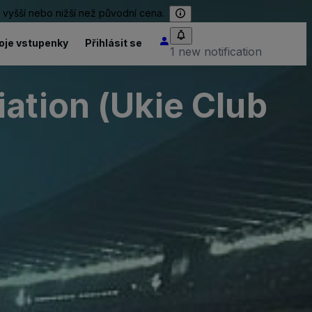
 vyšší nebo nižší než původní cena.
oje vstupenky
Přihlásit se
1 new notification
ation (Ukie Club