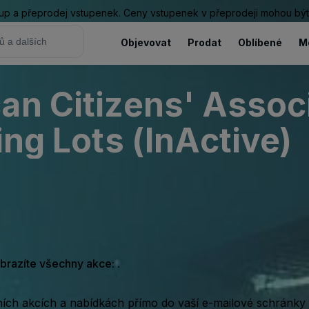
ákup a přeprodej vstupenek. Ceny vstupenek v přeprodeji mohou být
Objevovat
Prodat
Oblíbené
M
an Citizens' Associ
ing Lots (InActive)
obrazíte všechny akce: .
rních akcích a nabídkách přímo do vaší e-mailové schránky