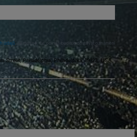
h údajů
. Je možné, že od nás budete dostávat oznámení
n Street, Philadelphia, Philadelphia, 19123, USA