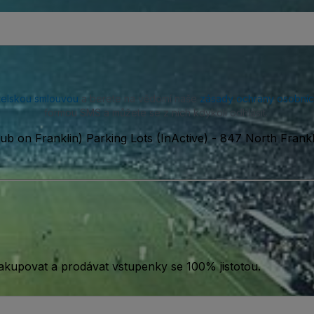
telskou smlouvou
a berete na vědomí naše
zásady ochrany osobníc
formou SMS a můžete se z nich kdykoli odhlásit.
ub on Franklin) Parking Lots (InActive)
-
847 North Frankli
akupovat a prodávat vstupenky se 100% jistotou.