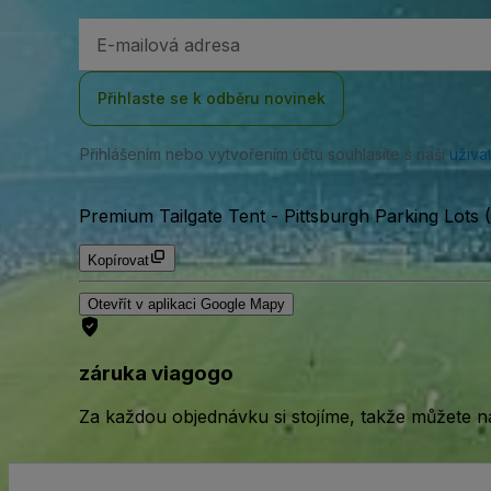
Emailová
adresa
Přihlaste se k odběru novinek
Přihlášením nebo vytvořením účtu souhlasíte s naší
uživa
Premium Tailgate Tent - Pittsburgh Parking Lots (
Kopírovat
Otevřít v aplikaci Google Mapy
záruka viagogo
Za každou objednávku si stojíme, takže můžete n