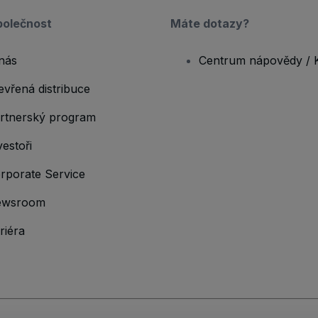
polečnost
Máte dotazy?
nás
Centrum nápovědy / 
evřená distribuce
rtnerský program
vestoři
rporate Service
ewsroom
riéra