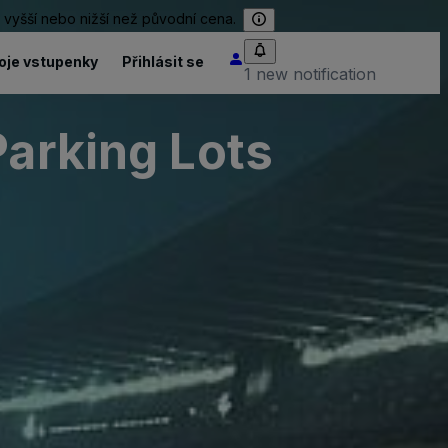
 vyšší nebo nižší než původní cena.
oje vstupenky
Přihlásit se
1 new notification
Parking Lots