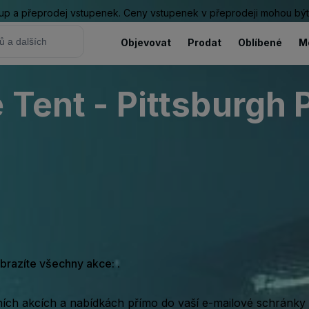
ákup a přeprodej vstupenek. Ceny vstupenek v přeprodeji mohou být
Objevovat
Prodat
Oblíbené
M
 Tent - Pittsburgh 
obrazíte všechny akce: .
rních akcích a nabídkách přímo do vaší e-mailové schránky