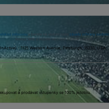
telskou smlouvou
a berete na vědomí naše
zásady ochrany osobníc
formou SMS a můžete se z nich kdykoli odhlásit.
InActive)
-
1125 Western Avenue, Pittsburgh, 15233, USA
akupovat a prodávat vstupenky se 100% jistotou.