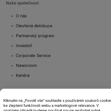
Naše společnost
O nás
Otevřená distribuce
Partnerský program
Investoři
Corporate Service
Newsroom
Kariéra
Máte dotazy?
Kliknutím na „Povolit vše“ souhlasíte s používáním souborů cookie
Centrum nápovědy / Kontakt
ke zlepšení funkčnosti webu a marketingové relevance. V
opačném případě budeme používat pouze nezbytně nutné