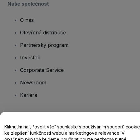
Naše společnost
O nás
Otevřená distribuce
Partnerský program
Investoři
Corporate Service
Newsroom
Kariéra
Máte dotazy?
Kliknutím na „Povolit vše“ souhlasíte s používáním souborů cookie
Centrum nápovědy / Kontakt
ke zlepšení funkčnosti webu a marketingové relevance. V
opačném případě budeme používat pouze nezbytně nutné