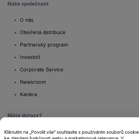
Naše společnost
O nás
Otevřená distribuce
Partnerský program
Investoři
Corporate Service
Newsroom
Kariéra
Máte dotazy?
Centrum nápovědy / Kontakt
Kliknutím na „Povolit vše“ souhlasíte s používáním souborů cookie
ke zlepšení funkčnosti webu a marketingové relevance. V