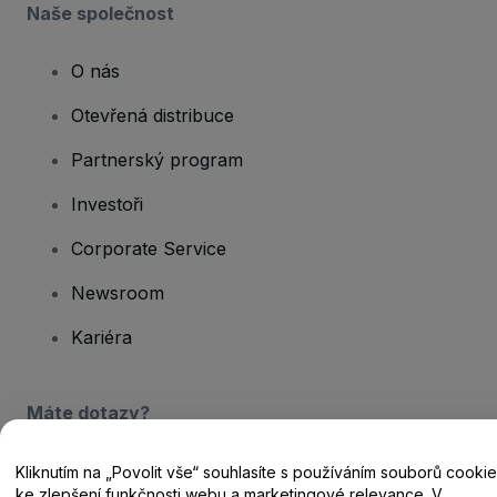
Naše společnost
O nás
Otevřená distribuce
Partnerský program
Investoři
Corporate Service
Newsroom
Kariéra
Máte dotazy?
Centrum nápovědy / Kontakt
Kliknutím na „Povolit vše“ souhlasíte s používáním souborů cookie
ke zlepšení funkčnosti webu a marketingové relevance. V