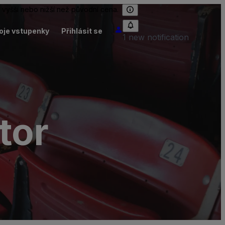
 vyšší nebo nižší než původní cena.
oje vstupenky
Přihlásit se
1 new notification
tor