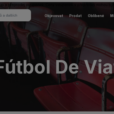
ákup a přeprodej vstupenek. Ceny vstupenek v přeprodeji mohou být
Objevovat
Prodat
Oblíbené
M
útbol De Via