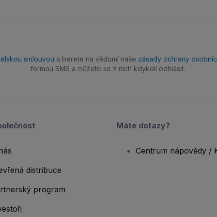
telskou smlouvou
a berete na vědomí naše
zásady ochrany osobníc
formou SMS a můžete se z nich kdykoli odhlásit.
polečnost
Máte dotazy?
nás
Centrum nápovědy / 
evřená distribuce
rtnerský program
vestoři