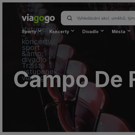
Jsme celosvětově největší tržiště pro n
Vstupenky
Sporty
Koncerty
Divadlo
Města
–
koncerty,
sport
&amp;
divadlo |
Tržiště
Campo De F
vstupenek
viagogo