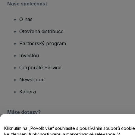
Naše společnost
O nás
Otevřená distribuce
Partnerský program
Investoři
Corporate Service
Newsroom
Kariéra
Máte dotazy?
Centrum nápovědy / Kontakt
Kliknutím na „Povolit vše“ souhlasíte s používáním souborů cookie
ke zlepšení funkčnosti webu a marketingové relevance. V