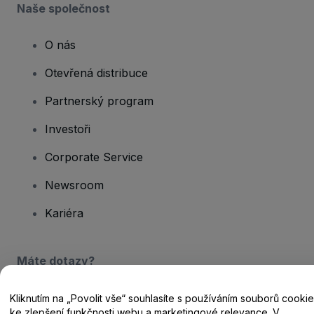
Naše společnost
O nás
Otevřená distribuce
Partnerský program
Investoři
Corporate Service
Newsroom
Kariéra
Máte dotazy?
Centrum nápovědy / Kontakt
Kliknutím na „Povolit vše“ souhlasíte s používáním souborů cookie
ke zlepšení funkčnosti webu a marketingové relevance. V