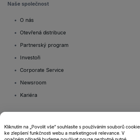
Naše společnost
O nás
Otevřená distribuce
Partnerský program
Investoři
Corporate Service
Newsroom
Kariéra
Máte dotazy?
Kliknutím na „Povolit vše“ souhlasíte s používáním souborů cookie
Centrum nápovědy / Kontakt
ke zlepšení funkčnosti webu a marketingové relevance. V
opačném případě budeme používat pouze nezbytně nutné