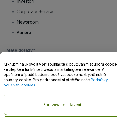
Investoři
Corporate Service
Newsroom
Kariéra
Máte dotazy?
Centrum nápovědy / Kontakt
Kliknutím na „Povolit vše“ souhlasíte s používáním souborů cookie
ke zlepšení funkčnosti webu a marketingové relevance. V
opačném případě budeme používat pouze nezbytně nutné
soubory cookie. Pro podrobnosti si přečtěte naše
Podmínky
používání cookies
.
Copyright © viagogo GmbH 2026
Podrobnosti o společnosti
Používáním těchto webových stránek vyjadřujete souhlas s
Obchodními podmínkami
,
Zásadami ochrany osobních údajů
,
Spravovat nastavení
Zásadami používání cookies
a
Zásadami ochrany osobních údajů
pro mobilní zařízení
.
Nesdílejte mé osobní údaje nebo volby týkající se ochrany