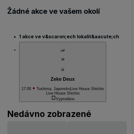
Žádné akce ve vašem okolí
1 akce ve v&scaron;ech lokalit&aacute;ch
zář
29
út
Zeke Deux
17:00
Toshima, Japonsko
Live House Shishio
Live House Shishio
Vyprodáno
Nedávno zobrazené