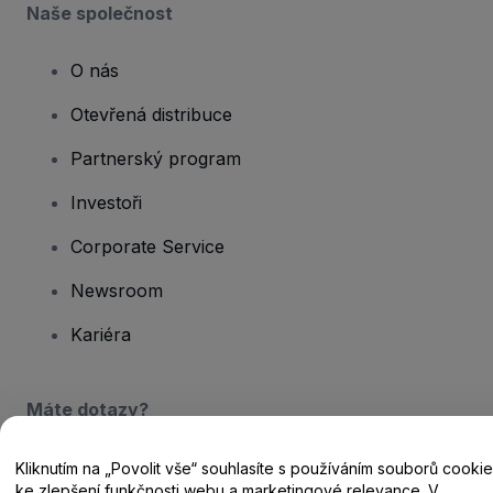
Naše společnost
O nás
Otevřená distribuce
Partnerský program
Investoři
Corporate Service
Newsroom
Kariéra
Máte dotazy?
Centrum nápovědy / Kontakt
Kliknutím na „Povolit vše“ souhlasíte s používáním souborů cookie
ke zlepšení funkčnosti webu a marketingové relevance. V