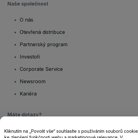
Naše společnost
O nás
Otevřená distribuce
Partnerský program
Investoři
Corporate Service
Newsroom
Kariéra
Máte dotazy?
Centrum nápovědy / Kontakt
Kliknutím na „Povolit vše“ souhlasíte s používáním souborů cookie
ke zlepšení funkčnosti webu a marketingové relevance. V