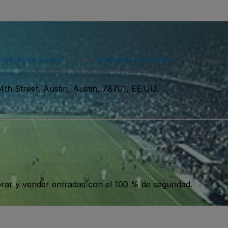
acuerdo de usuario
y nuestra
política de privacidad
. Es posible que
puedes darte de baja en cualquier momento.
4th Street, Austin, Austin, 78701, EE.UU.
ar y vender entradas con el 100 % de seguridad.