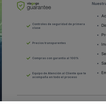
Nuestr
Ac
Controles de seguridad de primera
Di
clase
Pr
Precios transparentes
In
Se
Compras con garantía al 100%
Sa
Em
Equipo de Atención al Cliente que te
acompaña en todo el proceso