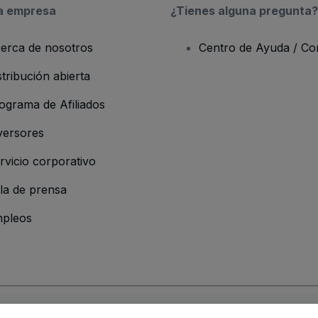
a empresa
¿Tienes alguna pregunta?
erca de nosotros
Centro de Ayuda / Co
stribución abierta
ograma de Afiliados
versores
rvicio corporativo
la de prensa
pleos