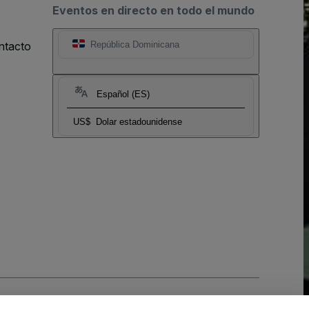
Eventos en directo en todo el mundo
ntacto
República Dominicana
Español (ES)
US$
Dolar estadounidense