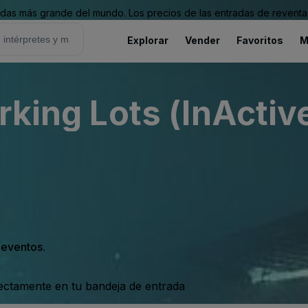
as más grande del mundo. Los precios de las entradas de reventa 
Explorar
Vender
Favoritos
M
rking Lots (InActiv
s eventos.
rectamente en tu bandeja de entrada