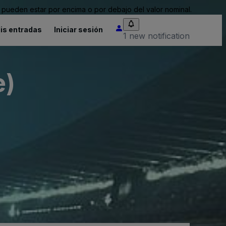
pueden estar por encima o por debajo del valor nominal.
is entradas
Iniciar sesión
1 new notification
e)