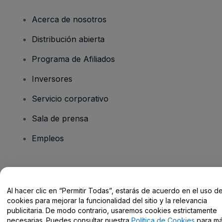
Acerca de nosotros
Distribución abierta
Programa de Afiliados
Inversores
Servicio corporativo
Sala de prensa
Empleos
¿Tienes alguna pregunta?
Al hacer clic en “Permitir Todas”, estarás de acuerdo en el uso d
Centro de Ayuda / Contacto
cookies para mejorar la funcionalidad del sitio y la relevancia
publicitaria. De modo contrario, usaremos cookies estrictamente
necesarias. Puedes consultar nuestra
Política de Cookies
para m