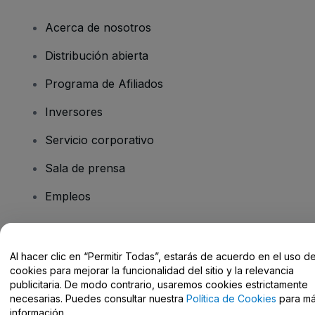
Acerca de nosotros
Distribución abierta
Programa de Afiliados
Inversores
Servicio corporativo
Sala de prensa
Empleos
¿Tienes alguna pregunta?
Al hacer clic en “Permitir Todas”, estarás de acuerdo en el uso d
cookies para mejorar la funcionalidad del sitio y la relevancia
Centro de Ayuda / Contacto
publicitaria. De modo contrario, usaremos cookies estrictamente
necesarias. Puedes consultar nuestra
Política de Cookies
para m
información.