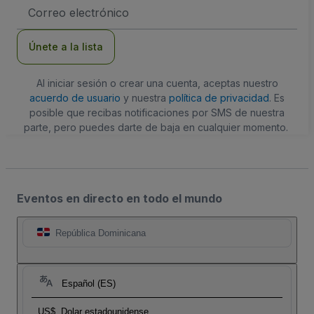
Dirección
de
correo
electrónico
Únete a la lista
Al iniciar sesión o crear una cuenta, aceptas nuestro
acuerdo de usuario
y nuestra
política de privacidad
. Es
posible que recibas notificaciones por SMS de nuestra
parte, pero puedes darte de baja en cualquier momento.
Eventos en directo en todo el mundo
República Dominicana
Español (ES)
US$
Dolar estadounidense