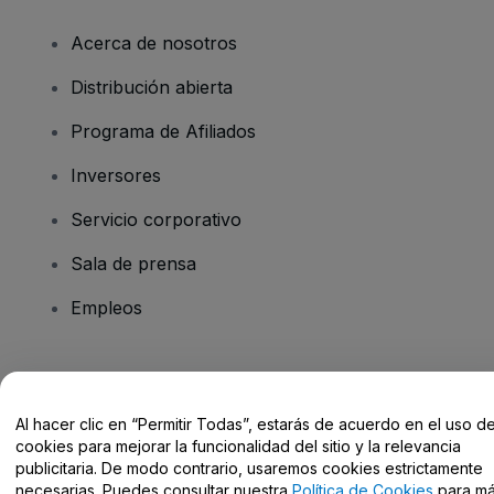
Acerca de nosotros
Distribución abierta
Programa de Afiliados
Inversores
Servicio corporativo
Sala de prensa
Empleos
¿Tienes alguna pregunta?
Al hacer clic en “Permitir Todas”, estarás de acuerdo en el uso d
Centro de Ayuda / Contacto
cookies para mejorar la funcionalidad del sitio y la relevancia
publicitaria. De modo contrario, usaremos cookies estrictamente
necesarias. Puedes consultar nuestra
Política de Cookies
para m