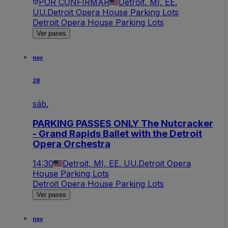
POR CONFIRMAR
Detroit, MI, EE.
UU.
Detroit Opera House Parking Lots
Detroit Opera House Parking Lots
Ver pases
nov
28
sáb.
PARKING PASSES ONLY The Nutcracker
- Grand Rapids Ballet with the Detroit
Opera Orchestra
14:30
Detroit, MI, EE. UU.
Detroit Opera
House Parking Lots
Detroit Opera House Parking Lots
Ver pases
nov