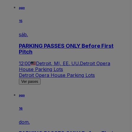
ago
15
sáb.
PARKING PASSES ONLY Before First
Pitch
12:00
Detroit, MI, EE. UU.
Detroit Opera
House Parking Lots
Detroit Opera House Parking Lots
Ver pases
ago
16
dom.