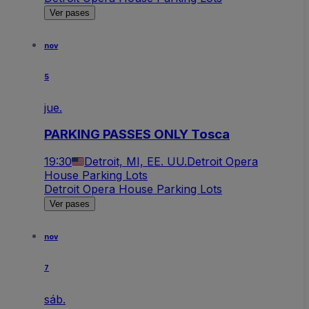
Ver pases
nov
5
jue.
PARKING PASSES ONLY Tosca
19:30
Detroit, MI, EE. UU.
Detroit Opera
House Parking Lots
Detroit Opera House Parking Lots
Ver pases
nov
7
sáb.