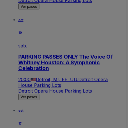
Detroit Opera House Parking Lots
Ver pases
oct
10
sáb.
PARKING PASSES ONLY The Voice Of
Whitney Houston: A Symphonic
Celebration
20:00
Detroit, MI, EE. UU.
Detroit Opera
House Parking Lots
Detroit Opera House Parking Lots
Ver pases
oct
17