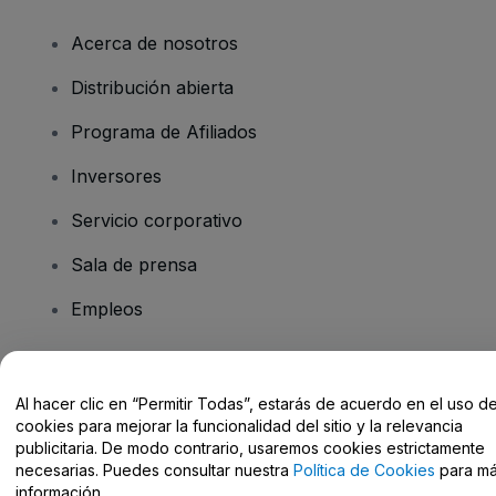
Acerca de nosotros
Distribución abierta
Programa de Afiliados
Inversores
Servicio corporativo
Sala de prensa
Empleos
¿Tienes alguna pregunta?
Al hacer clic en “Permitir Todas”, estarás de acuerdo en el uso d
cookies para mejorar la funcionalidad del sitio y la relevancia
Centro de Ayuda / Contacto
publicitaria. De modo contrario, usaremos cookies estrictamente
necesarias. Puedes consultar nuestra
Política de Cookies
para m
información.