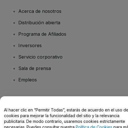
Acerca de nosotros
Distribución abierta
Programa de Afiliados
Inversores
Servicio corporativo
Sala de prensa
Empleos
¿Tienes alguna pregunta?
Al hacer clic en “Permitir Todas”, estarás de acuerdo en el uso d
Centro de Ayuda / Contacto
cookies para mejorar la funcionalidad del sitio y la relevancia
publicitaria. De modo contrario, usaremos cookies estrictamente
necesarias. Puedes consultar nuestra
Política de Cookies
para m