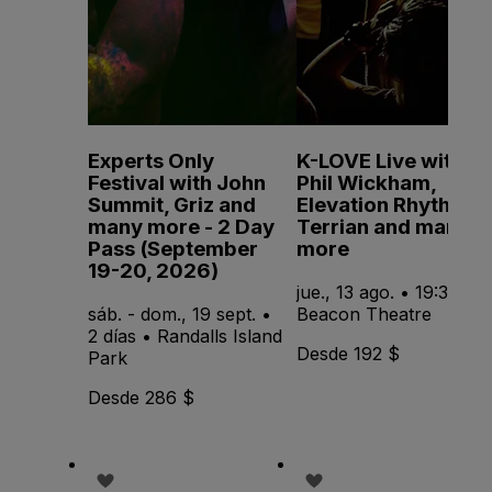
Experts Only
K-LOVE Live with
Festival with John
Phil Wickham,
Summit, Griz and
Elevation Rhythm,
many more - 2 Day
Terrian and many
Pass (September
more
19-20, 2026)
jue., 13 ago. • 19:30 •
sáb. - dom., 19 sept. •
Beacon Theatre
2 días • Randalls Island
Desde 192 $
Park
Desde 286 $