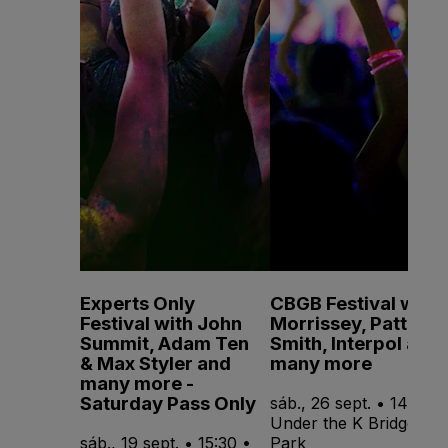
Experts Only
CBGB Festival with
Festival with John
Morrissey, Patti
Summit, Adam Ten
Smith, Interpol and
& Max Styler and
many more
many more -
Saturday Pass Only
sáb., 26 sept. • 14:00 •
Under the K Bridge
sáb., 19 sept. • 15:30 •
Park