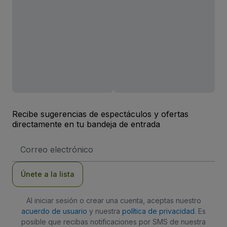
Recibe sugerencias de espectáculos y ofertas
directamente en tu bandeja de entrada
Dirección
de
correo
electrónico
Únete a la lista
Al iniciar sesión o crear una cuenta, aceptas nuestro
acuerdo de usuario
y nuestra
política de privacidad
. Es
posible que recibas notificaciones por SMS de nuestra