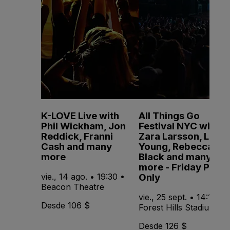
K-LOVE Live with
All Things Go
Phil Wickham, Jon
Festival NYC with
Reddick, Franni
Zara Larsson, Lola
Cash and many
Young, Rebecca
more
Black and many
more - Friday Pass
Only
vie., 14 ago. • 19:30 •
Beacon Theatre
vie., 25 sept. • 14:15 •
Desde 106 $
Forest Hills Stadium
Desde 126 $