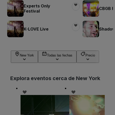
Experts Only
CBGB Fe
Festival
K-LOVE Live
Shadow 
New York
Todas las fechas
Precio
Explora eventos cerca de New York