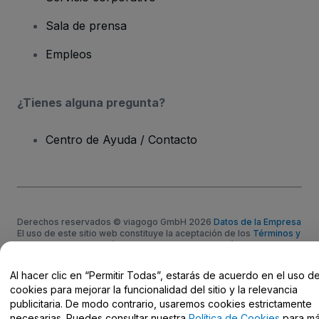
Sala de prensa
Empleos
¿Tienes alguna pregunta?
Centro de Ayuda / Contacto
Derechos reservados © viagogo GmbH 2026
Datos de la Empresa
El uso de este sitio web constituye la aceptación de los
Términos y
Condiciones
, de la
Política de Privacidad
, de la
Política de Cookies
y de la
Política de Privacidad para Móviles
No compartir mi información personal ni tus opciones de
Al hacer clic en “Permitir Todas”, estarás de acuerdo en el uso d
privacidad
cookies para mejorar la funcionalidad del sitio y la relevancia
publicitaria. De modo contrario, usaremos cookies estrictamente
necesarias. Puedes consultar nuestra
Política de Cookies
para m