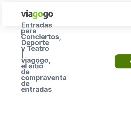
Entradas
para
Conciertos,
Deporte
y Teatro
|
viagogo,
el sitio
de
compraventa
de
entradas