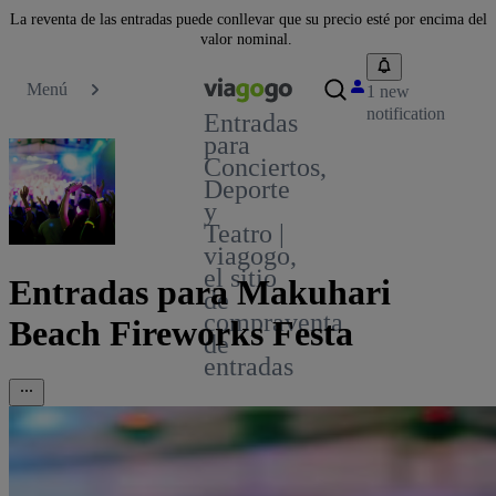
La reventa de las entradas puede conllevar que su precio esté por encima del
valor nominal.
Menú
1 new
notification
Entradas
para
Conciertos,
Deporte
y
Teatro |
viagogo,
el sitio
Entradas para Makuhari
de
compraventa
Beach Fireworks Festa
de
entradas