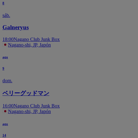
8
sáb.
Galneryus
18:00
Nagano Club Junk Box
Nagano-shi, JP, Japón
ago
9
dom.
ベリーグッドマン
16:00
Nagano Club Junk Box
Nagano-shi, JP, Japón
ago
14