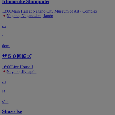
Ichinosuke Shumputei
13:00
Main Hall at Nagano City Museum of Art - Complex
Nagano, Nagano-ken, Japón
oct
4
dom.
ザ５０回転ズ
16:00
Live House J
Nagano, JP, Japón
oct
10
sáb.
Shozo Ise