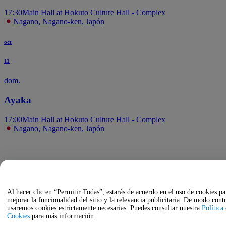
17:30
Main Hall at Hokuto Culture Hall - Complex
Nagano, Nagano-ken, Japón
oct
11
dom.
Ayaka
17:00
Main Hall at Hokuto Culture Hall - Complex
Nagano, Nagano-ken, Japón
Al hacer clic en “Permitir Todas”, estarás de acuerdo en el uso de cookies pa
mejorar la funcionalidad del sitio y la relevancia publicitaria. De modo contr
usaremos cookies estrictamente necesarias. Puedes consultar nuestra
Política
Cookies
para más información.