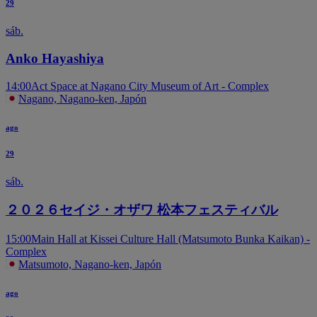
29
sáb.
Anko Hayashiya
14:00
Act Space at Nagano City Museum of Art - Complex
Nagano, Nagano-ken, Japón
ago
29
sáb.
２０２６セイジ・オザワ 松本フェスティバル
15:00
Main Hall at Kissei Culture Hall (Matsumoto Bunka Kaikan) -
Complex
Matsumoto, Nagano-ken, Japón
ago