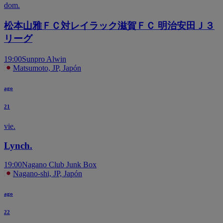
dom.
松本山雅ＦＣ対レイラック滋賀ＦＣ 明治安田Ｊ３
リーグ
19:00
Sunpro Alwin
Matsumoto, JP, Japón
ago
21
vie.
Lynch.
19:00
Nagano Club Junk Box
Nagano-shi, JP, Japón
ago
22