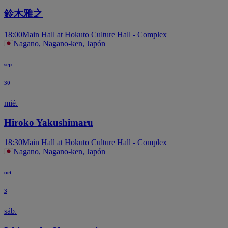
鈴木雅之
18:00
Main Hall at Hokuto Culture Hall - Complex
Nagano, Nagano-ken, Japón
sep
30
mié.
Hiroko Yakushimaru
18:30
Main Hall at Hokuto Culture Hall - Complex
Nagano, Nagano-ken, Japón
oct
3
sáb.