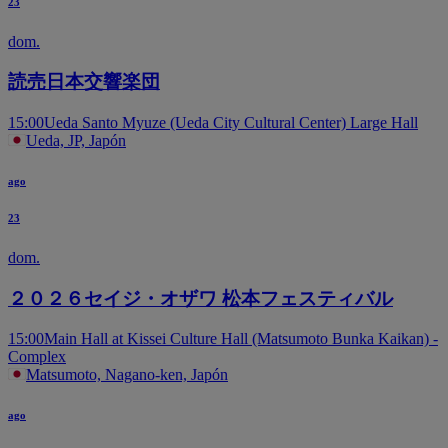
23
dom.
読売日本交響楽団
15:00
Ueda Santo Myuze (Ueda City Cultural Center) Large Hall
Ueda, JP, Japón
ago
23
dom.
２０２６セイジ・オザワ 松本フェスティバル
15:00
Main Hall at Kissei Culture Hall (Matsumoto Bunka Kaikan) -
Complex
Matsumoto, Nagano-ken, Japón
ago