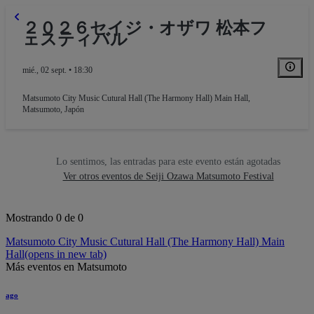
２０２６セイジ・オザワ 松本フ
ェスティバル
mié., 02 sept. • 18:30
Matsumoto City Music Cutural Hall (The Harmony Hall) Main Hall
,
Matsumoto, Japón
Lo sentimos, las entradas para este evento están agotadas
Ver otros eventos de Seiji Ozawa Matsumoto Festival
Mostrando 0 de 0
Matsumoto City Music Cutural Hall (The Harmony Hall) Main
Hall
(opens in new tab)
Más eventos en Matsumoto
ago