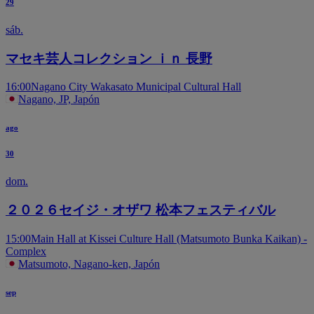
29
sáb.
マセキ芸人コレクション ｉｎ 長野
16:00
Nagano City Wakasato Municipal Cultural Hall
Nagano, JP, Japón
ago
30
dom.
２０２６セイジ・オザワ 松本フェスティバル
15:00
Main Hall at Kissei Culture Hall (Matsumoto Bunka Kaikan) -
Complex
Matsumoto, Nagano-ken, Japón
sep