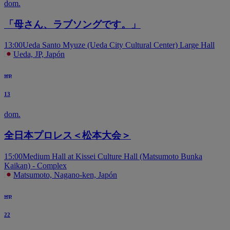
dom.
「母さん、ラブソングです。」
13:00
Ueda Santo Myuze (Ueda City Cultural Center) Large Hall
Ueda, JP, Japón
sep
13
dom.
全日本プロレス＜松本大会＞
15:00
Medium Hall at Kissei Culture Hall (Matsumoto Bunka
Kaikan) - Complex
Matsumoto, Nagano-ken, Japón
sep
22