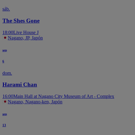
sáb.
The Shes Gone
18:00
Live House J
Nagano, JP, Japón
sep
6
dom.
Harami Chan
16:00
Main Hall at Nagano City Museum of Art - Complex
Nagano, Nagano-ken, Japón
sep
13