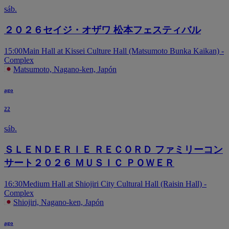
sáb.
２０２６セイジ・オザワ 松本フェスティバル
15:00
Main Hall at Kissei Culture Hall (Matsumoto Bunka Kaikan) -
Complex
Matsumoto, Nagano-ken, Japón
ago
22
sáb.
ＳＬＥＮＤＥＲＩＥ ＲＥＣＯＲＤ ファミリーコン
サート２０２６ ＭＵＳＩＣ ＰＯＷＥＲ
16:30
Medium Hall at Shiojiri City Cultural Hall (Raisin Hall) -
Complex
Shiojiri, Nagano-ken, Japón
ago