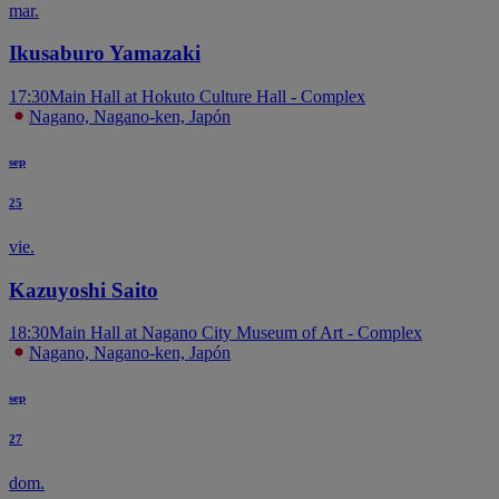
mar.
Ikusaburo Yamazaki
17:30
Main Hall at Hokuto Culture Hall - Complex
Nagano, Nagano-ken, Japón
sep
25
vie.
Kazuyoshi Saito
18:30
Main Hall at Nagano City Museum of Art - Complex
Nagano, Nagano-ken, Japón
sep
27
dom.