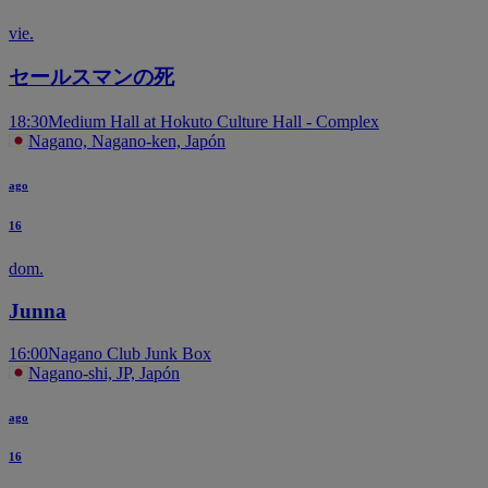
vie.
セールスマンの死
18:30
Medium Hall at Hokuto Culture Hall - Complex
Nagano, Nagano-ken, Japón
ago
16
dom.
Junna
16:00
Nagano Club Junk Box
Nagano-shi, JP, Japón
ago
16