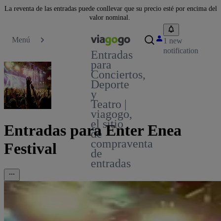
La reventa de las entradas puede conllevar que su precio esté por encima del
valor nominal.
Menú
1 new
notification
Entradas
para
Conciertos,
Deporte
y
Teatro |
viagogo,
el sitio
Entradas para Enter Enea
de
compraventa
Festival
de
entradas