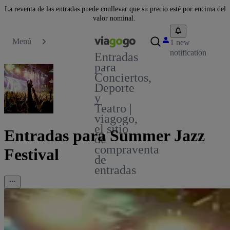
La reventa de las entradas puede conllevar que su precio esté por encima del
valor nominal.
Menú
1 new
notification
Entradas
para
Conciertos,
Deporte
y
Teatro |
viagogo,
el sitio
Entradas para Summer Jazz
de
compraventa
Festival
de
entradas