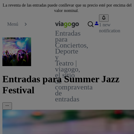
La reventa de las entradas puede conllevar que su precio esté por encima del
valor nominal.
Menú
1 new
notification
Entradas
para
Conciertos,
Deporte
y
Teatro |
viagogo,
el sitio
Entradas para Summer Jazz
de
compraventa
Festival
de
entradas