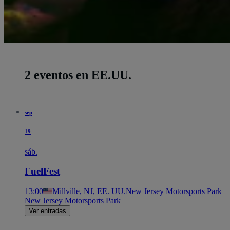
2 eventos en EE.UU.
sep
19
sáb.
FuelFest
13:00
Millville, NJ, EE. UU.
New Jersey Motorsports Park
New Jersey Motorsports Park
Ver entradas