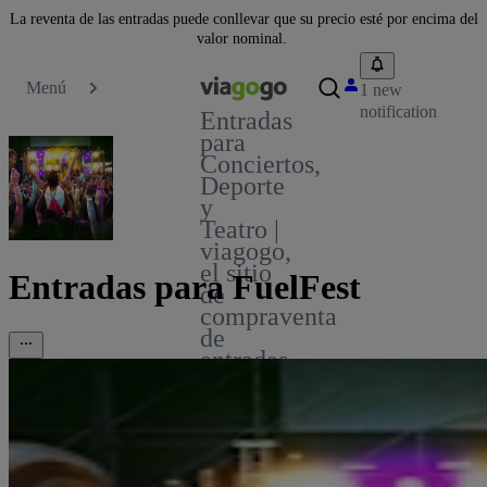
La reventa de las entradas puede conllevar que su precio esté por encima del
valor nominal.
Menú
1 new
notification
Entradas
para
Conciertos,
Deporte
y
Teatro |
viagogo,
el sitio
Entradas para FuelFest
de
compraventa
de
entradas