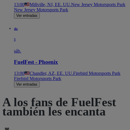
13:00
Millville, NJ, EE. UU.
New Jersey Motorsports Park
New Jersey Motorsports Park
Ver entradas
dic
5
sáb.
FuelFest - Phoenix
13:00
Chandler, AZ, EE. UU.
Firebird Motorsports Park
Firebird Motorsports Park
Ver entradas
A los fans de FuelFest
también les encanta