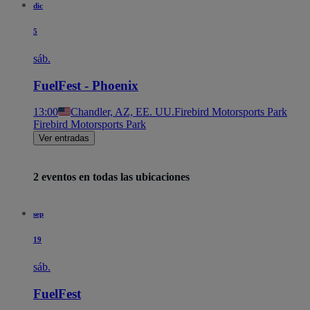
dic
5
sáb.
FuelFest - Phoenix
13:00
Chandler, AZ, EE. UU.
Firebird Motorsports Park
Firebird Motorsports Park
Ver entradas
2 eventos en todas las ubicaciones
sep
19
sáb.
FuelFest