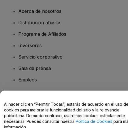
Acerca de nosotros
Distribución abierta
Programa de Afiliados
Inversores
Servicio corporativo
Sala de prensa
Empleos
¿Tienes alguna pregunta?
Al hacer clic en “Permitir Todas”, estarás de acuerdo en el uso d
cookies para mejorar la funcionalidad del sitio y la relevancia
Centro de Ayuda / Contacto
publicitaria. De modo contrario, usaremos cookies estrictamente
necesarias. Puedes consultar nuestra
Política de Cookies
para m
información.