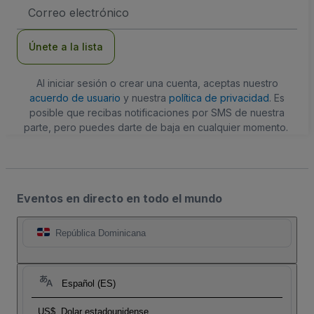
Dirección
de
correo
electrónico
Únete a la lista
Al iniciar sesión o crear una cuenta, aceptas nuestro
acuerdo de usuario
y nuestra
política de privacidad
. Es
posible que recibas notificaciones por SMS de nuestra
parte, pero puedes darte de baja en cualquier momento.
Eventos en directo en todo el mundo
República Dominicana
Español (ES)
US$
Dolar estadounidense