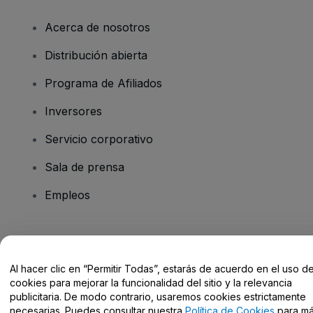
Acerca de nosotros
Distribución abierta
Programa de Afiliados
Inversores
Servicio corporativo
Sala de prensa
Empleos
¿Tienes alguna pregunta?
Al hacer clic en “Permitir Todas”, estarás de acuerdo en el uso d
Centro de Ayuda / Contacto
cookies para mejorar la funcionalidad del sitio y la relevancia
publicitaria. De modo contrario, usaremos cookies estrictamente
necesarias. Puedes consultar nuestra
Política de Cookies
para m