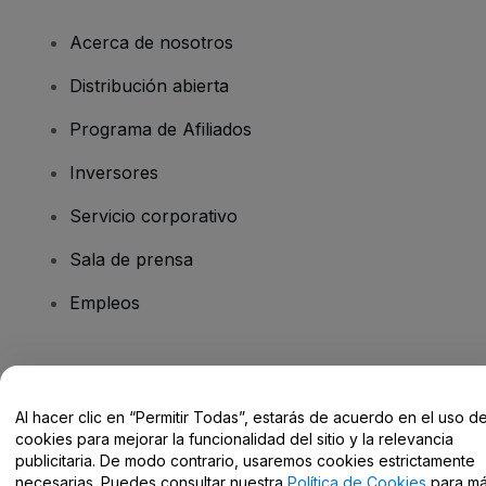
Acerca de nosotros
Distribución abierta
Programa de Afiliados
Inversores
Servicio corporativo
Sala de prensa
Empleos
¿Tienes alguna pregunta?
Al hacer clic en “Permitir Todas”, estarás de acuerdo en el uso d
Centro de Ayuda / Contacto
cookies para mejorar la funcionalidad del sitio y la relevancia
publicitaria. De modo contrario, usaremos cookies estrictamente
necesarias. Puedes consultar nuestra
Política de Cookies
para m