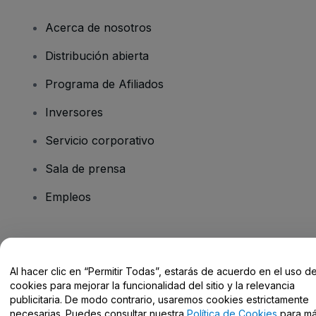
Acerca de nosotros
Distribución abierta
Programa de Afiliados
Inversores
Servicio corporativo
Sala de prensa
Empleos
¿Tienes alguna pregunta?
Al hacer clic en “Permitir Todas”, estarás de acuerdo en el uso d
Centro de Ayuda / Contacto
cookies para mejorar la funcionalidad del sitio y la relevancia
publicitaria. De modo contrario, usaremos cookies estrictamente
necesarias. Puedes consultar nuestra
Política de Cookies
para m