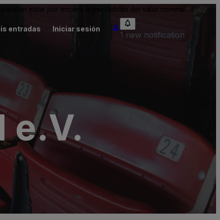
pueden estar por encima o por debajo del valor nominal.
is entradas
Iniciar sesión
1 new notification
 e.V.