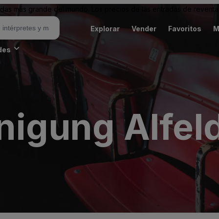
as más grande del mundo. Los precios de las entradas de reventa 
Explorar
Vender
Favoritos
M
des
nigung Alfeld