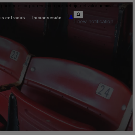
pueden estar por encima o por debajo del valor nominal.
is entradas
Iniciar sesión
1 new notification