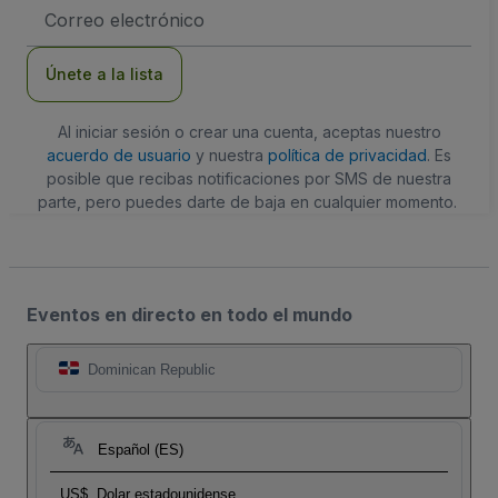
Dirección
de
correo
electrónico
Únete a la lista
Al iniciar sesión o crear una cuenta, aceptas nuestro
acuerdo de usuario
y nuestra
política de privacidad
. Es
posible que recibas notificaciones por SMS de nuestra
parte, pero puedes darte de baja en cualquier momento.
Eventos en directo en todo el mundo
Dominican Republic
Español (ES)
US$
Dolar estadounidense