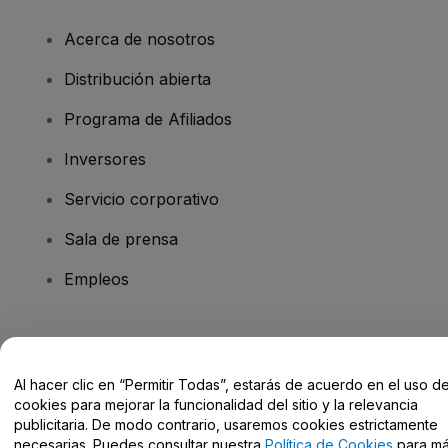
Acerca de nosotros
Distribución abierta
Programa de Afiliados
Inversores
Servicio corporativo
Sala de prensa
Empleos
¿Tienes alguna pregunta?
Al hacer clic en “Permitir Todas”, estarás de acuerdo en el uso d
Centro de Ayuda / Contacto
cookies para mejorar la funcionalidad del sitio y la relevancia
publicitaria. De modo contrario, usaremos cookies estrictamente
necesarias. Puedes consultar nuestra
Política de Cookies
para m