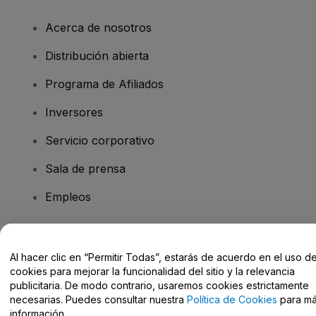
Acerca de nosotros
Distribución abierta
Programa de Afiliados
Inversores
Servicio corporativo
Sala de prensa
Empleos
¿Tienes alguna pregunta?
Al hacer clic en “Permitir Todas”, estarás de acuerdo en el uso d
cookies para mejorar la funcionalidad del sitio y la relevancia
Centro de Ayuda / Contacto
publicitaria. De modo contrario, usaremos cookies estrictamente
necesarias. Puedes consultar nuestra
Política de Cookies
para m
información.