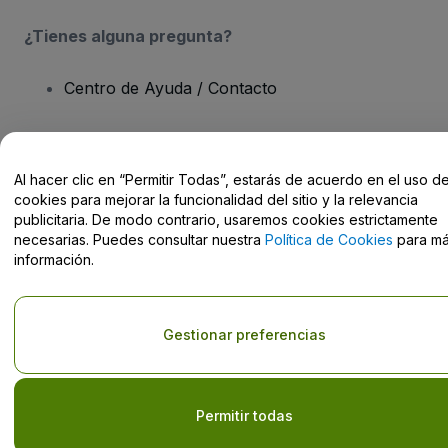
¿Tienes alguna pregunta?
Centro de Ayuda / Contacto
Al hacer clic en “Permitir Todas”, estarás de acuerdo en el uso d
cookies para mejorar la funcionalidad del sitio y la relevancia
Derechos reservados © viagogo GmbH 2026
Datos de la Empresa
publicitaria. De modo contrario, usaremos cookies estrictamente
El uso de este sitio web constituye la aceptación de los
Términos y
Condiciones
, de la
Política de Privacidad
, de la
Política de Cookies
necesarias. Puedes consultar nuestra
Política de Cookies
para m
y de la
Política de Privacidad para Móviles
información.
No compartir mi información personal ni tus opciones de
privacidad
Gestionar preferencias
Permitir todas