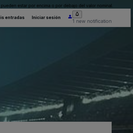
pueden estar por encima o por debajo del valor nominal.
is entradas
Iniciar sesión
1 new notification