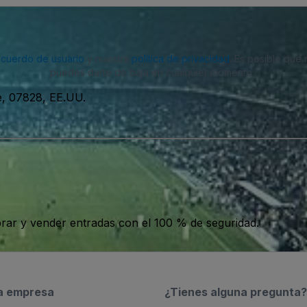
acuerdo de usuario
y nuestra
política de privacidad
. Es posible que
puedes darte de baja en cualquier momento.
e, 07828, EE.UU.
ar y vender entradas con el 100 % de seguridad.
a empresa
¿Tienes alguna pregunta?