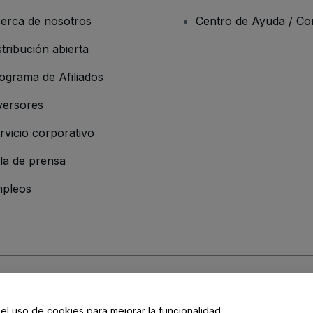
erca de nosotros
Centro de Ayuda / Co
stribución abierta
ograma de Afiliados
versores
rvicio corporativo
la de prensa
pleos
resa
os y Condiciones
, de la
Política de Privacidad
, de la
Política de Cookies
y de
 el uso de cookies para mejorar la funcionalidad