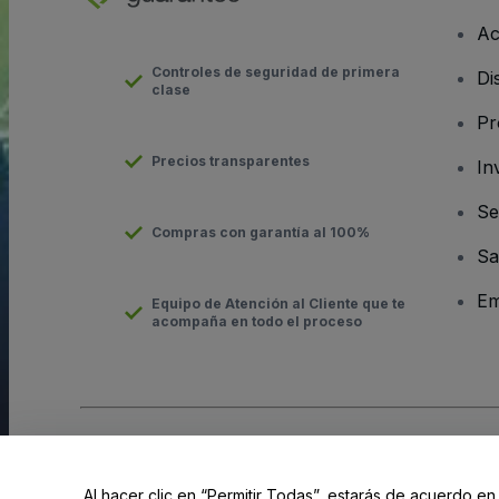
Ac
Controles de seguridad de primera
Di
clase
Pr
Precios transparentes
In
Se
Compras con garantía al 100%
Sa
Em
Equipo de Atención al Cliente que te
acompaña en todo el proceso
Derechos reservados © viagogo GmbH 2026
Datos de la Emp
El uso de este sitio web constituye la aceptación de los
Términ
Al hacer clic en “Permitir Todas”, estarás de acuerdo en