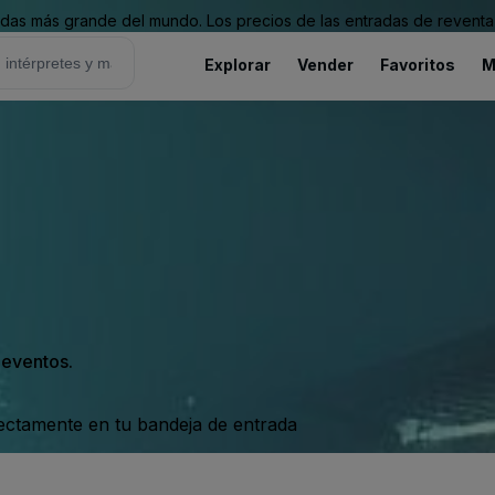
as más grande del mundo. Los precios de las entradas de reventa 
Explorar
Vender
Favoritos
M
s eventos.
rectamente en tu bandeja de entrada