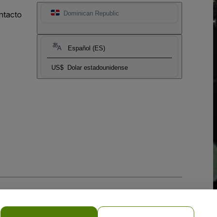
ntacto
Dominican Republic
Español (ES)
US$
Dolar estadounidense
 la
Política de Privacidad para Móviles