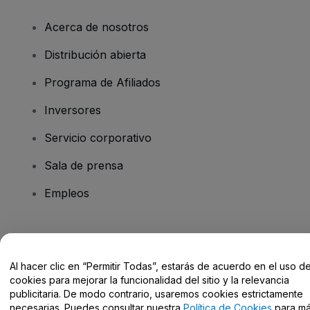
Acerca de nosotros
Distribución abierta
Programa de Afiliados
Inversores
Servicio corporativo
Sala de prensa
Empleos
¿Tienes alguna pregunta?
Al hacer clic en “Permitir Todas”, estarás de acuerdo en el uso d
Centro de Ayuda / Contacto
cookies para mejorar la funcionalidad del sitio y la relevancia
publicitaria. De modo contrario, usaremos cookies estrictamente
necesarias. Puedes consultar nuestra
Política de Cookies
para m