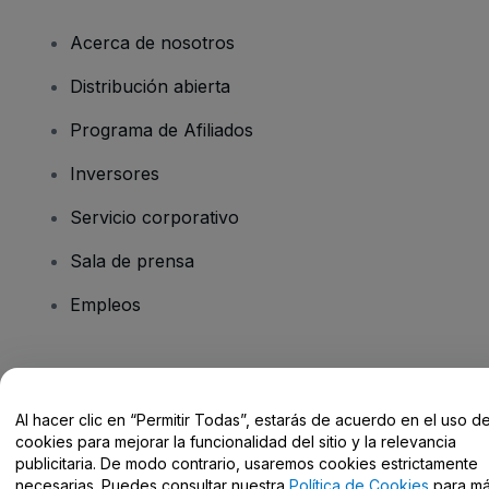
Acerca de nosotros
Distribución abierta
Programa de Afiliados
Inversores
Servicio corporativo
Sala de prensa
Empleos
¿Tienes alguna pregunta?
Al hacer clic en “Permitir Todas”, estarás de acuerdo en el uso d
Centro de Ayuda / Contacto
cookies para mejorar la funcionalidad del sitio y la relevancia
publicitaria. De modo contrario, usaremos cookies estrictamente
necesarias. Puedes consultar nuestra
Política de Cookies
para m