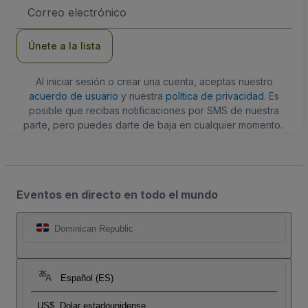
Dirección
de
correo
electrónico
Únete a la lista
Al iniciar sesión o crear una cuenta, aceptas nuestro
acuerdo de usuario
y nuestra
política de privacidad
. Es
posible que recibas notificaciones por SMS de nuestra
parte, pero puedes darte de baja en cualquier momento.
Eventos en directo en todo el mundo
Dominican Republic
Español (ES)
US$
Dolar estadounidense