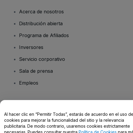
Acerca de nosotros
Distribución abierta
Programa de Afiliados
Inversores
Servicio corporativo
Sala de prensa
Empleos
¿Tienes alguna pregunta?
Al hacer clic en “Permitir Todas”, estarás de acuerdo en el uso d
Centro de Ayuda / Contacto
cookies para mejorar la funcionalidad del sitio y la relevancia
publicitaria. De modo contrario, usaremos cookies estrictamente
necesarias. Puedes consultar nuestra
Política de Cookies
para m