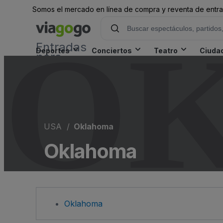
Somos el mercado en línea de compra y reventa de entrad
O
Entradas
Deportes
Conciertos
Teatro
Ciuda
para
Conciertos,
Deporte
y Teatro |
viagogo,
el sitio de
compraventa
de
USA
Oklahoma
entradas
Oklahoma
Oklahoma