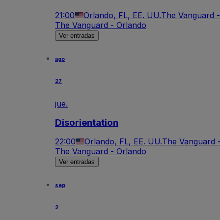
21:00
Orlando, FL, EE. UU.
The Vanguard -
The Vanguard - Orlando
Ver entradas
ago
27
jue.
Disorientation
22:00
Orlando, FL, EE. UU.
The Vanguard 
The Vanguard - Orlando
Ver entradas
sep
2