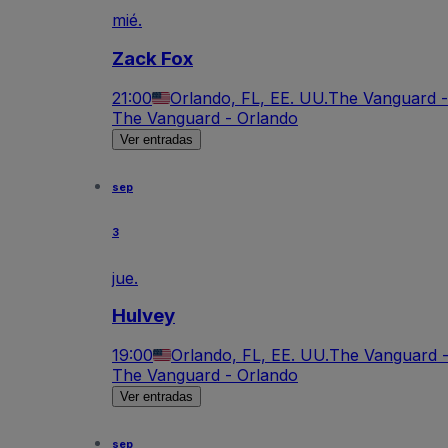
mié.
Zack Fox
21:00
Orlando, FL, EE. UU.
The Vanguard -
The Vanguard - Orlando
Ver entradas
sep
3
jue.
Hulvey
19:00
Orlando, FL, EE. UU.
The Vanguard -
The Vanguard - Orlando
Ver entradas
sep