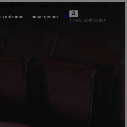
pueden estar por encima o por debajo del valor nominal.
is entradas
Iniciar sesión
1 new notification