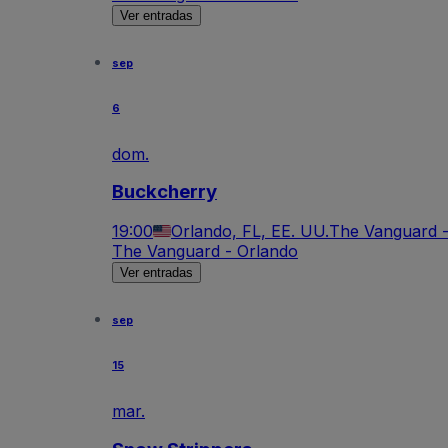
Ver entradas
sep
6
dom.
Buckcherry
19:00
Orlando, FL, EE. UU.
The Vanguard -
The Vanguard - Orlando
Ver entradas
sep
15
mar.