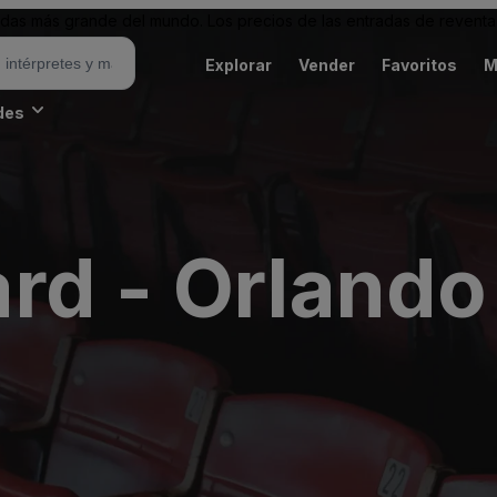
as más grande del mundo. Los precios de las entradas de reventa 
Explorar
Vender
Favoritos
M
des
rd - Orlando