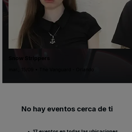
Snow Strippers
mar., 15/09 • The Vanguard - Orlando
No hay eventos cerca de ti
17 eventos en todas las ubicaciones