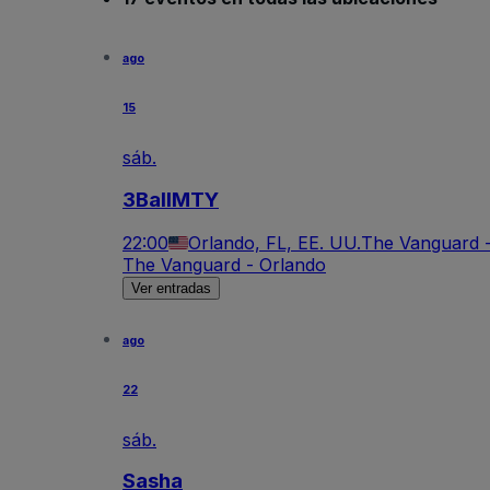
ago
15
sáb.
3BallMTY
22:00
Orlando, FL, EE. UU.
The Vanguard 
The Vanguard - Orlando
Ver entradas
ago
22
sáb.
Sasha