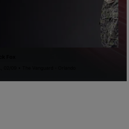
ck Fox
., 02/09 • The Vanguard - Orlando