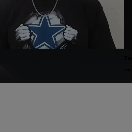
Za
mié