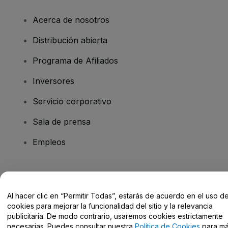
Acerca de nosotros
Distribución abierta
Programa de Afiliados
Inversores
Servicio corporativo
Sala de prensa
Empleos
¿Tienes alguna pregunta?
Al hacer clic en “Permitir Todas”, estarás de acuerdo en el uso d
Centro de Ayuda / Contacto
cookies para mejorar la funcionalidad del sitio y la relevancia
publicitaria. De modo contrario, usaremos cookies estrictamente
necesarias. Puedes consultar nuestra
Política de Cookies
para m