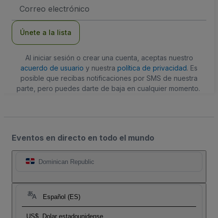
Dirección
de
correo
electrónico
Únete a la lista
Al iniciar sesión o crear una cuenta, aceptas nuestro
acuerdo de usuario
y nuestra
política de privacidad
. Es
posible que recibas notificaciones por SMS de nuestra
parte, pero puedes darte de baja en cualquier momento.
Eventos en directo en todo el mundo
Dominican Republic
Español (ES)
US$
Dolar estadounidense