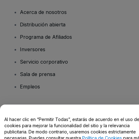
Acerca de nosotros
Distribución abierta
Programa de Afiliados
Inversores
Servicio corporativo
Sala de prensa
Empleos
¿Tienes alguna pregunta?
Al hacer clic en “Permitir Todas”, estarás de acuerdo en el uso d
Centro de Ayuda / Contacto
cookies para mejorar la funcionalidad del sitio y la relevancia
publicitaria. De modo contrario, usaremos cookies estrictamente
necesarias. Puedes consultar nuestra
Política de Cookies
para m