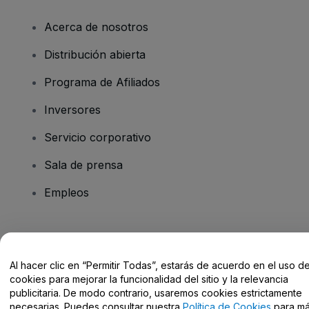
Acerca de nosotros
Distribución abierta
Programa de Afiliados
Inversores
Servicio corporativo
Sala de prensa
Empleos
¿Tienes alguna pregunta?
Al hacer clic en “Permitir Todas”, estarás de acuerdo en el uso d
Centro de Ayuda / Contacto
cookies para mejorar la funcionalidad del sitio y la relevancia
publicitaria. De modo contrario, usaremos cookies estrictamente
necesarias. Puedes consultar nuestra
Política de Cookies
para m