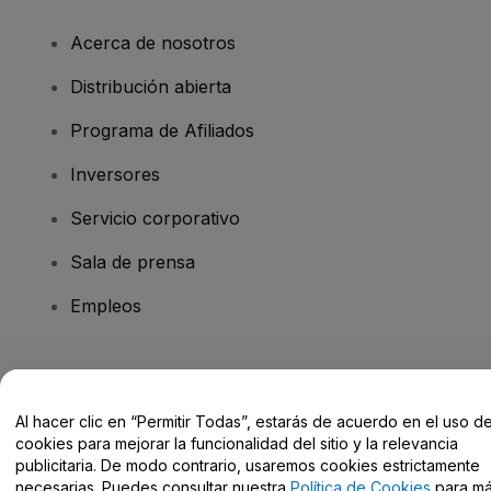
Acerca de nosotros
Distribución abierta
Programa de Afiliados
Inversores
Servicio corporativo
Sala de prensa
Empleos
¿Tienes alguna pregunta?
Al hacer clic en “Permitir Todas”, estarás de acuerdo en el uso d
Centro de Ayuda / Contacto
cookies para mejorar la funcionalidad del sitio y la relevancia
publicitaria. De modo contrario, usaremos cookies estrictamente
necesarias. Puedes consultar nuestra
Política de Cookies
para m