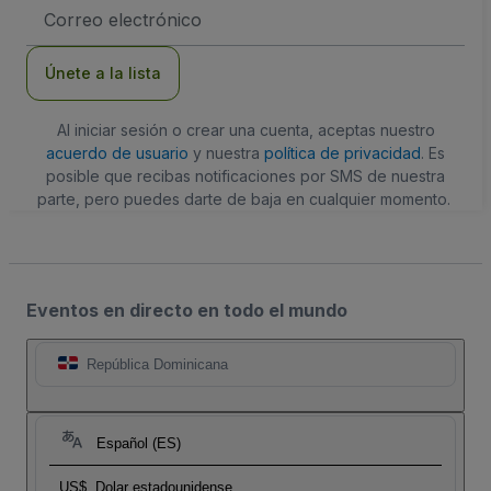
Dirección
de
correo
electrónico
Únete a la lista
Al iniciar sesión o crear una cuenta, aceptas nuestro
acuerdo de usuario
y nuestra
política de privacidad
. Es
posible que recibas notificaciones por SMS de nuestra
parte, pero puedes darte de baja en cualquier momento.
Eventos en directo en todo el mundo
República Dominicana
Español (ES)
US$
Dolar estadounidense