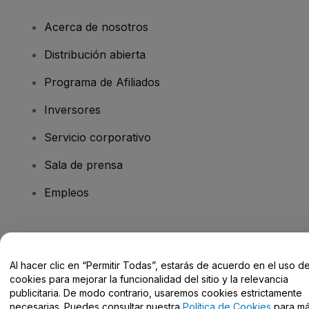
Acerca de nosotros
Distribución abierta
Programa de Afiliados
Inversores
Servicio corporativo
Sala de prensa
Empleos
¿Tienes alguna pregunta?
Al hacer clic en “Permitir Todas”, estarás de acuerdo en el uso d
Centro de Ayuda / Contacto
cookies para mejorar la funcionalidad del sitio y la relevancia
publicitaria. De modo contrario, usaremos cookies estrictamente
necesarias. Puedes consultar nuestra
Política de Cookies
para m