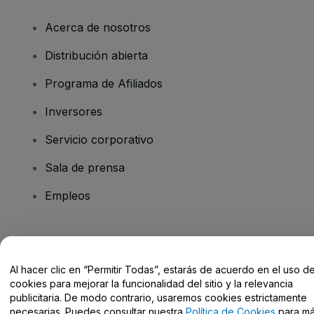
Acerca de nosotros
Distribución abierta
Programa de Afiliados
Inversores
Servicio corporativo
Sala de prensa
Empleos
¿Tienes alguna pregunta?
Al hacer clic en “Permitir Todas”, estarás de acuerdo en el uso d
Centro de Ayuda / Contacto
cookies para mejorar la funcionalidad del sitio y la relevancia
publicitaria. De modo contrario, usaremos cookies estrictamente
necesarias. Puedes consultar nuestra
Política de Cookies
para m