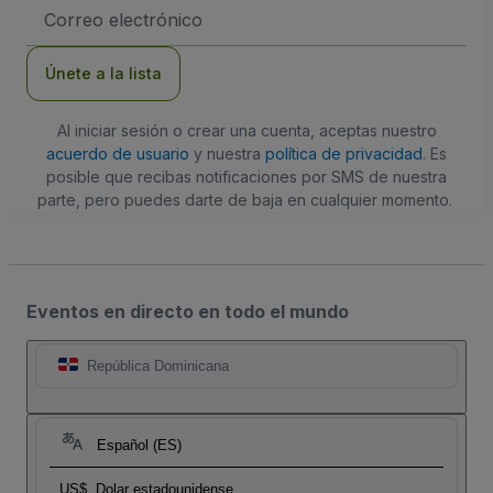
Dirección
de
correo
electrónico
Únete a la lista
Al iniciar sesión o crear una cuenta, aceptas nuestro
acuerdo de usuario
y nuestra
política de privacidad
. Es
posible que recibas notificaciones por SMS de nuestra
parte, pero puedes darte de baja en cualquier momento.
Eventos en directo en todo el mundo
República Dominicana
Español (ES)
US$
Dolar estadounidense