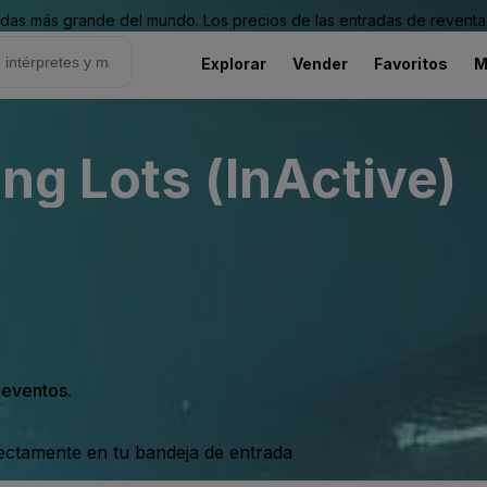
as más grande del mundo. Los precios de las entradas de reventa 
Explorar
Vender
Favoritos
M
ng Lots (InActive)
s eventos.
rectamente en tu bandeja de entrada