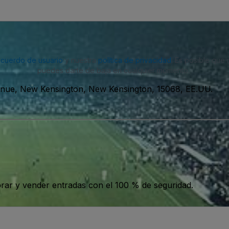
acuerdo de usuario
y nuestra
política de privacidad
. Es posible que
puedes darte de baja en cualquier momento.
enue, New Kensington, New Kensington, 15068, EE.UU.
ar y vender entradas con el 100 % de seguridad.