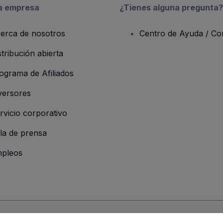
a empresa
¿Tienes alguna pregunta?
erca de nosotros
Centro de Ayuda / Co
stribución abierta
ograma de Afiliados
versores
rvicio corporativo
la de prensa
pleos