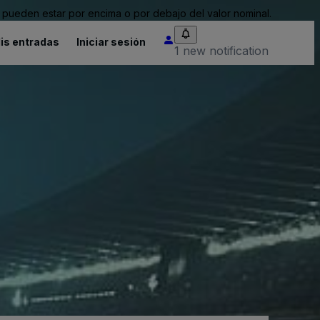
pueden estar por encima o por debajo del valor nominal.
is entradas
Iniciar sesión
1 new notification