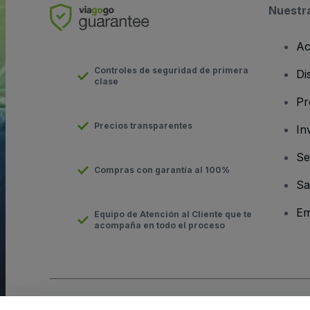
Nuestr
Ac
Controles de seguridad de primera
Di
clase
Pr
Precios transparentes
In
Se
Compras con garantía al 100%
Sa
Em
Equipo de Atención al Cliente que te
acompaña en todo el proceso