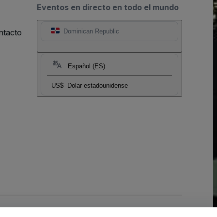
Eventos en directo en todo el mundo
ntacto
Dominican Republic
Español (ES)
US$
Dolar estadounidense